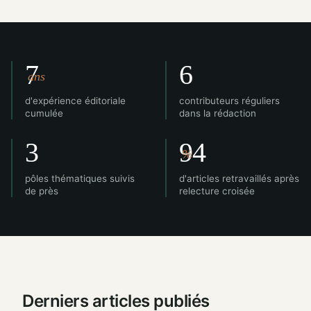
7
6
ans
d'expérience éditoriale
contributeurs réguliers
cumulée
dans la rédaction
3
94
%
pôles thématiques suivis
d'articles retravaillés après
de près
relecture croisée
Derniers articles publiés