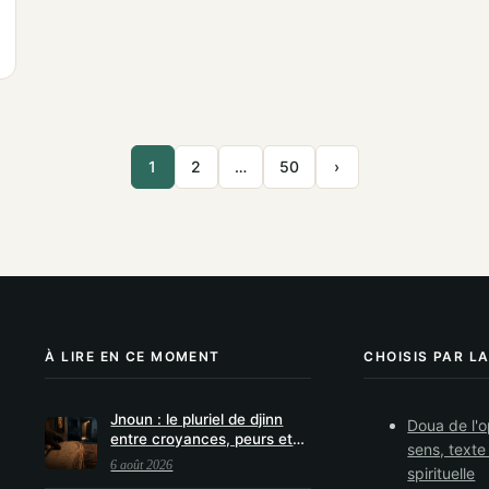
1
2
…
50
›
À LIRE EN CE MOMENT
CHOISIS PAR L
Jnoun : le pluriel de djinn
Doua de l'o
entre croyances, peurs et
sens, texte
usages
6 août 2026
spirituelle