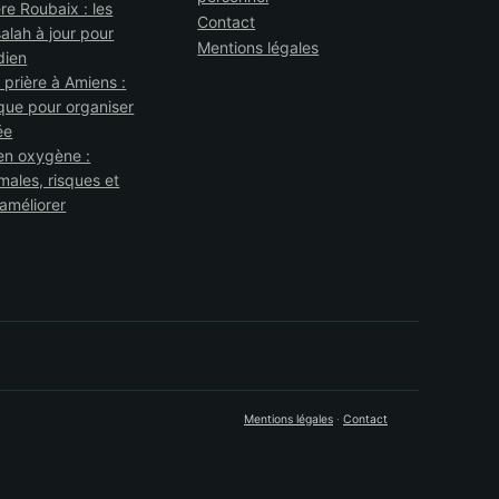
ère Roubaix : les
Contact
alah à jour pour
Mentions légales
dien
 prière à Amiens :
que pour organiser
ée
en oxygène :
males, risques et
’améliorer
Mentions légales
·
Contact