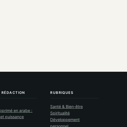
A RÉDACTION
RUBRIQUES
Santé & Bien-être
pprimé en arabe :
Spiritualité
 et puissance
Développement
personnel