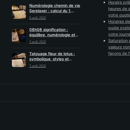
Horaire pri
Numérologie chemin de vie
heures de s
Serelaxer : calcul du 1,
votre quoti
nombres maîtres 11, 22, 33
6 août 2026
et lecture claire
Horaires de
guide prati
08h08 signification :
votre journ
équilibre, numérologie et
amour
Saturation 
5 août 2026
valeurs nor
façons de l
Tatouage fleur de lotus :
symbolique, styles et
conseils pour un motif qui
5 août 2026
vous ressemble