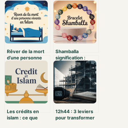
Rêver de la mort
Shamballa
d’une personne
signification :
vivante en islam :
origines,
sens,
spiritualité et
interprétations et
symboles d’un
questions
bijou unique
fréquentes
Les crédits en
12h44 : 3 leviers
islam : ce que
pour transformer
vous devez savoir
vos ambitions en