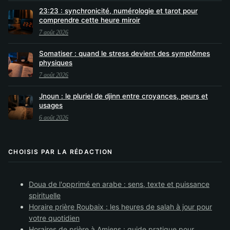
23:23 : synchronicité, numérologie et tarot pour
comprendre cette heure miroir
7 août 2026
Somatiser : quand le stress devient des symptômes
physiques
7 août 2026
Jnoun : le pluriel de djinn entre croyances, peurs et
usages
6 août 2026
CHOISIS PAR LA RÉDACTION
Doua de l'opprimé en arabe : sens, texte et puissance
spirituelle
Horaire prière Roubaix : les heures de salah à jour pour
votre quotidien
Horaires de prière à Amiens : guide pratique pour