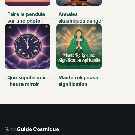
Faire le pendule
Annales
sur une photo :
akashiques danger
comment
: tout ce qu’il faut
procéder
vraiment savoir
efficacement et en
toute sécurité
Que signifie voir
Mante religieuse
l’heure miroir
signification
00h33 : tous les
spirituelle : ce que
messages à
ce fascinant
retenir
insecte révèle sur
votre chemin
Guide Cosmique