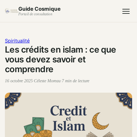
Guide Cosmique
Portail de consultation
Spiritualité
Les crédits en islam : ce que
vous devez savoir et
comprendre
16 octobre 2025
·
Céleste Moreau
·
7 min de lecture