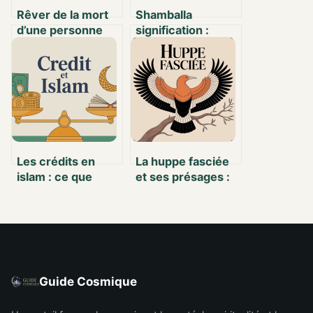
Rêver de la mort
Shamballa
d’une personne
signification :
vivante en islam :
origines,
sens,
spiritualité et
interprétations et
symboles d’un
questions
bijou unique
fréquentes
Les crédits en
La huppe fasciée
islam : ce que
et ses présages :
vous devez savoir
entre symbolisme
et comprendre
et croyances
populaires
Guide Cosmique