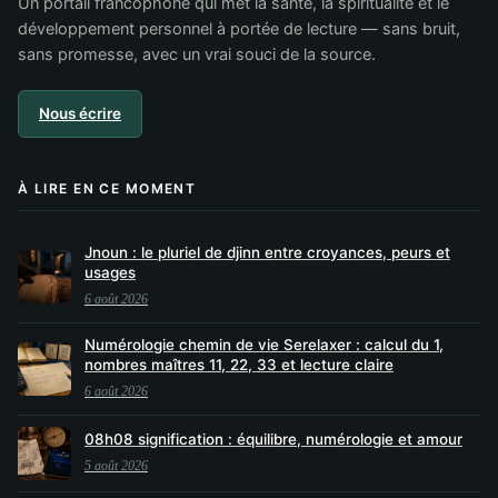
Un portail francophone qui met la santé, la spiritualité et le
développement personnel à portée de lecture — sans bruit,
sans promesse, avec un vrai souci de la source.
Nous écrire
À LIRE EN CE MOMENT
Jnoun : le pluriel de djinn entre croyances, peurs et
usages
6 août 2026
Numérologie chemin de vie Serelaxer : calcul du 1,
nombres maîtres 11, 22, 33 et lecture claire
6 août 2026
08h08 signification : équilibre, numérologie et amour
5 août 2026