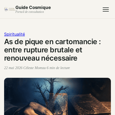
Guide Cosmique
Portail de consultation
Spiritualité
As de pique en cartomancie :
entre rupture brutale et
renouveau nécessaire
22 mai 2026
·
Céleste Moreau
·
6 min de lecture