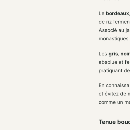
Le
bordeaux
de riz fermen
Associé au jau
monastiques.
Les
gris, noi
absolue et fa
pratiquant de
En connaissa
et évitez de 
comme un man
Tenue boudd