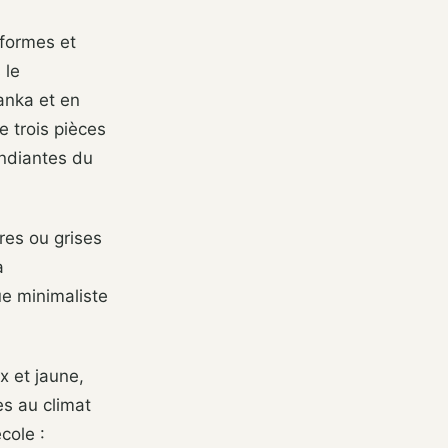
 formes et
 le
anka et en
 trois pièces
endiantes du
ires ou grises
a
ue minimaliste
x et jaune,
s au climat
cole :