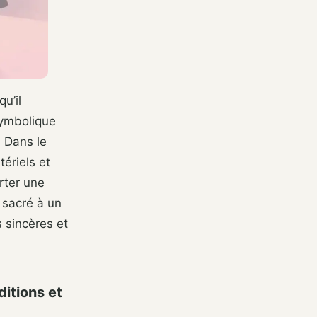
u’il
symbolique
. Dans le
ériels et
rter une
 sacré à un
s sincères et
ditions et