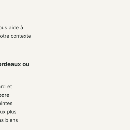
ous aide à
votre contexte
bordeaux ou
rd et
’ocre
eintes
ux plus
es biens