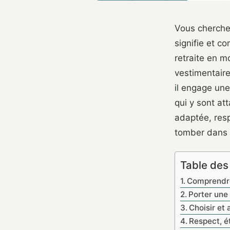
Vous cherche
signifie et c
retraite en m
vestimentaire
il engage un
qui y sont at
adaptée, res
tomber dans l
Table des
Comprendre
Porter une
Choisir et
Respect, é