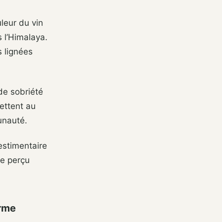
leur du vin
s l’Himalaya.
s lignées
de sobriété
mettent au
unauté.
estimentaire
re perçu
orme