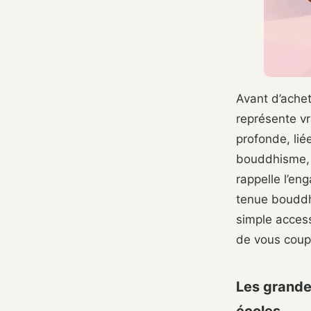
Avant d’achet
représente vr
profonde, liée
bouddhisme, 
rappelle l’en
tenue bouddh
simple access
de vous coupe
Les grandes