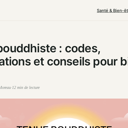
Santé & Bien-ê
ouddhiste : codes,
cations et conseils pour b
 Moreau
·
12 min de lecture