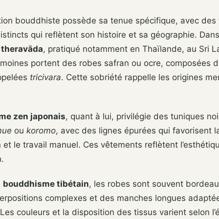
tion bouddhiste possède sa tenue spécifique, avec des
stincts qui reflètent son histoire et sa géographie. Dans
theravāda
, pratiqué notamment en Thaïlande, au Sri L
 moines portent des robes safran ou ocre, composées de
appelées
tricivara
. Cette sobriété rappelle les origines m
me zen japonais
, quant à lui, privilégie des tuniques no
mue
ou
koromo
, avec des lignes épurées qui favorisent l
 et le travail manuel. Ces vêtements reflètent l’esthétiq
.
e
bouddhisme tibétain
, les robes sont souvent bordeau
erpositions complexes et des manches longues adaptée
es couleurs et la disposition des tissus varient selon l’é