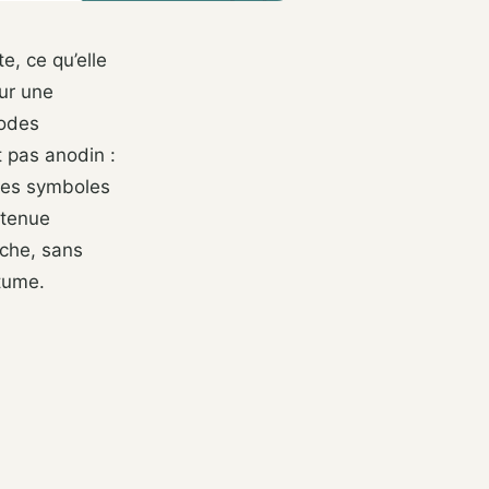
, ce qu’elle
our une
codes
 pas anodin :
des symboles
 tenue
rche, sans
stume.