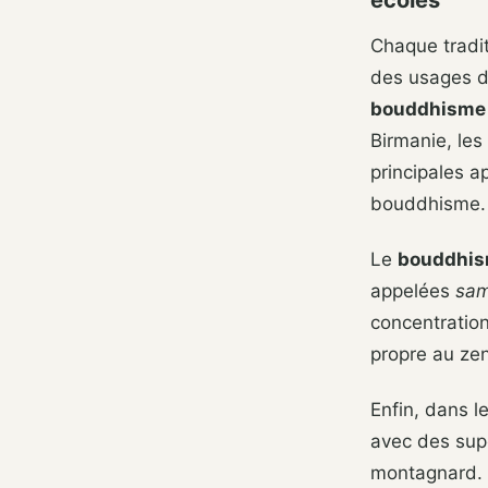
écoles
Chaque tradi
des usages di
bouddhisme 
Birmanie, les
principales 
bouddhisme.
Le
bouddhis
appelées
sa
concentration
propre au zen
Enfin, dans l
avec des sup
montagnard. L