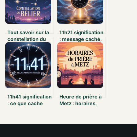
Tout savoir sur la
11h21 signification
constellation du
: message caché,
Bélier : sens,
synchronicité et
histoire et
symbolique
curiosités –
embaumeur.com
11h41 signification
Heure de prière à
: ce que cache
Metz : horaires,
réellement cette
explications et
heure miroir
conseils pratiques
inversée