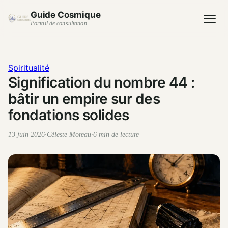
Guide Cosmique
Portail de consultation
Spiritualité
Signification du nombre 44 :
bâtir un empire sur des
fondations solides
13 juin 2026
·
Céleste Moreau
·
6 min de lecture