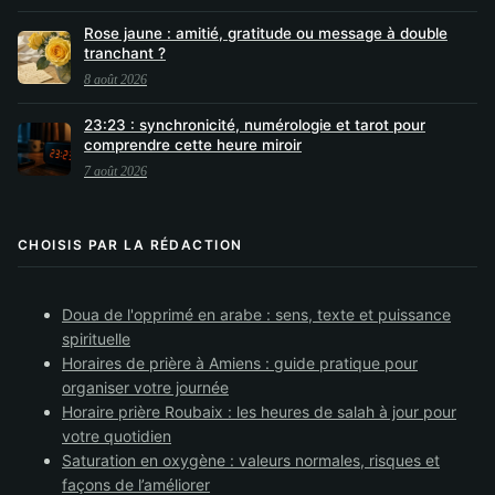
Rose jaune : amitié, gratitude ou message à double
tranchant ?
8 août 2026
23:23 : synchronicité, numérologie et tarot pour
comprendre cette heure miroir
7 août 2026
CHOISIS PAR LA RÉDACTION
Doua de l'opprimé en arabe : sens, texte et puissance
spirituelle
Horaires de prière à Amiens : guide pratique pour
organiser votre journée
Horaire prière Roubaix : les heures de salah à jour pour
votre quotidien
Saturation en oxygène : valeurs normales, risques et
façons de l’améliorer