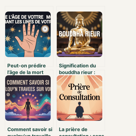
Peut-on prédire
Signification du
l’âge de la mort
bouddha rieur :
grâce à la ligne de
histoire, symboles
la main ?
et conseils pour
l’utiliser
Comment savoir si
La prière de
quelqu’un travaille
consultation : sens