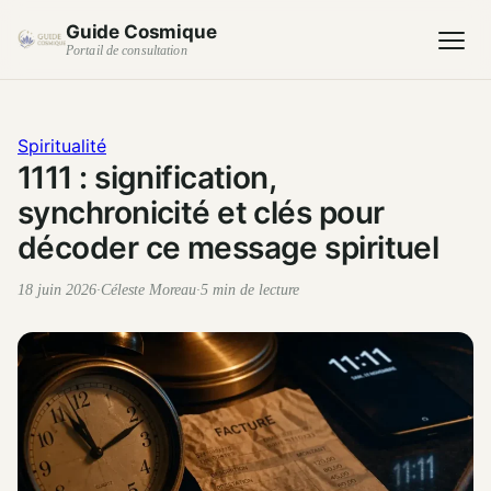
Guide Cosmique
Portail de consultation
Spiritualité
1111 : signification,
synchronicité et clés pour
décoder ce message spirituel
18 juin 2026
·
Céleste Moreau
·
5 min de lecture