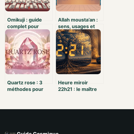
Omikuji : guide
Allah mousta’an :
complet pour
sens, usages et
comprendre et
profondeur
bien interpréter
spirituelle
votre fortune
Quartz rose : 3
Heure miroir
méthodes pour
22h21 : le maître
identifier une
nombre 22 et 3
pierre authentique
leviers pour bâtir
et profiter de ses
votre réussite
vertus