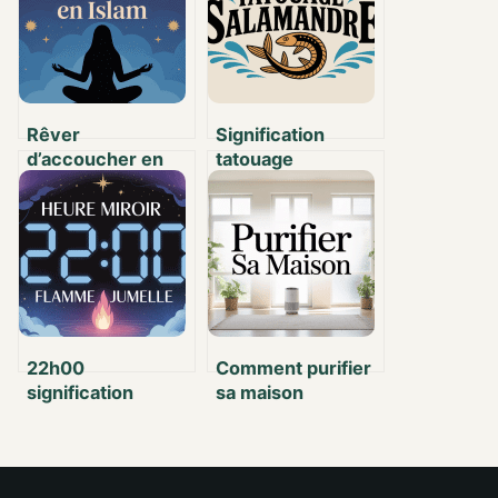
Rêver
Signification
d’accoucher en
tatouage
islam : explications
salamandre :
et significations à
symboles, origines
connaître
et inspirations
22h00
Comment purifier
signification
sa maison
flamme jumelle :
naturellement et
sens caché,
efficacement
synchronicités et
pistes de réflexion