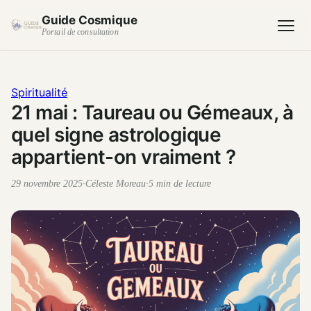
Guide Cosmique
Portail de consultation
Spiritualité
21 mai : Taureau ou Gémeaux, à
quel signe astrologique
appartient-on vraiment ?
29 novembre 2025
·
Céleste Moreau
·
5 min de lecture