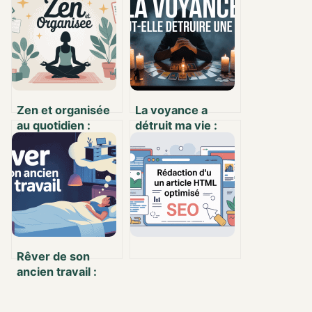
Zen et organisée
La voyance a
au quotidien :
détruit ma vie :
trouver l’équilibre
comprendre les
entre efficacité et
risques et se
sérénité
reconstruire
Rêver de son
ancien travail :
quelle signification
pour votre vie