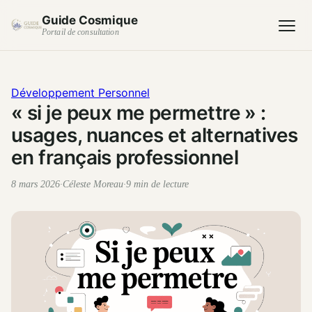
Guide Cosmique
Portail de consultation
Développement Personnel
« si je peux me permettre » :
usages, nuances et alternatives
en français professionnel
8 mars 2026
·
Céleste Moreau
·
9 min de lecture