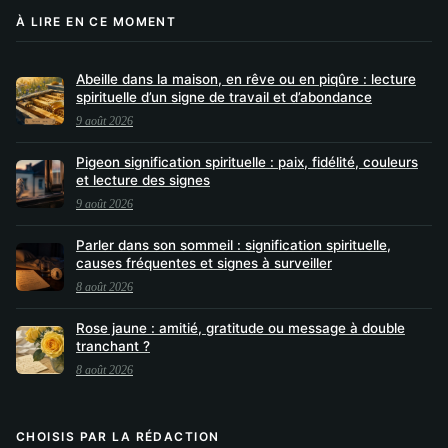
À LIRE EN CE MOMENT
Abeille dans la maison, en rêve ou en piqûre : lecture
spirituelle d’un signe de travail et d’abondance
9 août 2026
Pigeon signification spirituelle : paix, fidélité, couleurs
et lecture des signes
9 août 2026
Parler dans son sommeil : signification spirituelle,
causes fréquentes et signes à surveiller
8 août 2026
Rose jaune : amitié, gratitude ou message à double
tranchant ?
8 août 2026
CHOISIS PAR LA RÉDACTION