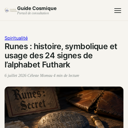
Guide Cosmique
Portail de consultation
Spiritualité
Runes : histoire, symbolique et
usage des 24 signes de
l’alphabet Futhark
6 juillet 2026
·
Céleste Moreau
·
4 min de lecture