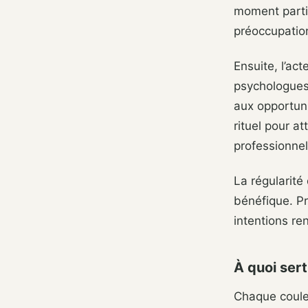
moment parti
préoccupation
Ensuite, l’ac
psychologues 
aux opportuni
rituel pour a
professionnel
La régularité
bénéfique. P
intentions re
À quoi sert
Chaque couleu