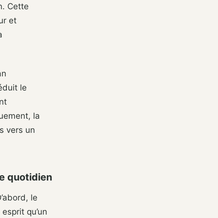
n. Cette
ur et
a
an
duit le
nt
quement, la
s vers un
re quotidien
’abord, le
 esprit qu’un