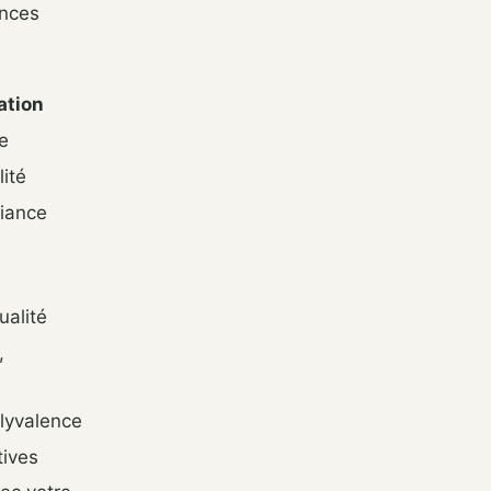
ances
ation
e
lité
fiance
ualité
,
olyvalence
tives