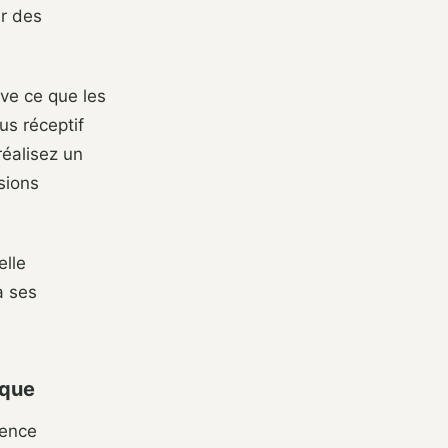
r des
ive ce que les
us réceptif
réalisez un
sions
elle
à ses
ique
uence