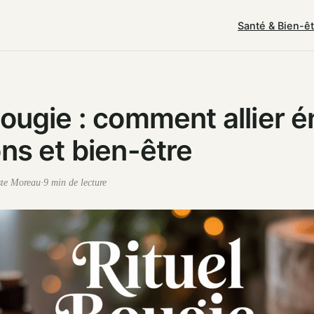
Santé & Bien-ê
bougie : comment allier é
ons et bien-être
ste Moreau
·
9 min de lecture