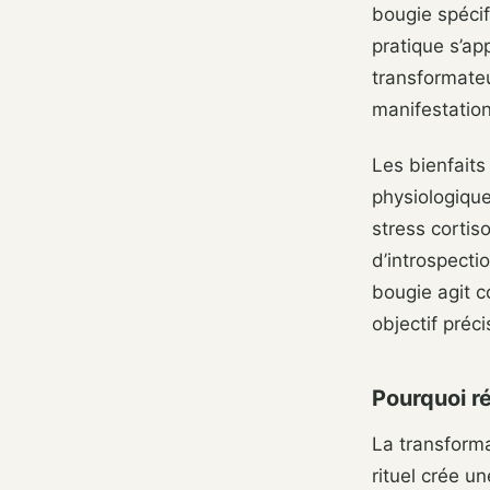
bougie spéci
pratique s’ap
transformateu
manifestation
Les bienfaits
physiologique
stress cortis
d’introspecti
bougie agit c
objectif préci
Pourquoi ré
La transform
rituel crée u