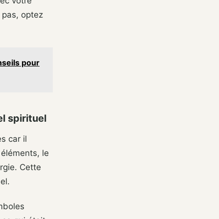
vec votre
e pas, optez
nseils pour
l spirituel
s car il
 éléments, le
rgie. Cette
el.
ymboles