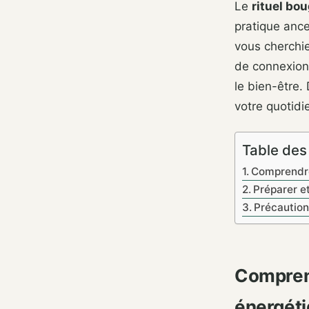
Le
rituel bou
pratique ance
vous cherchie
de connexion 
le bien-être.
votre quotidi
Table des
Comprendre 
Préparer e
Précautions
Comprend
énergét