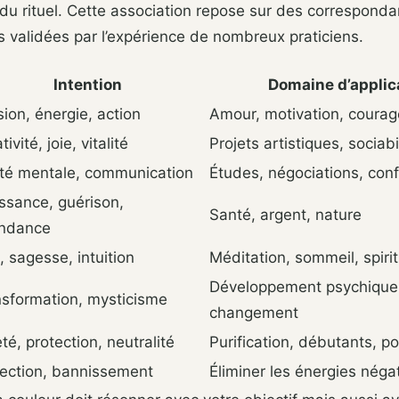
du rituel. Cette association repose sur des correspond
es validées par l’expérience de nombreux praticiens.
Intention
Domaine d’applic
ion, énergie, action
Amour, motivation, courag
tivité, joie, vitalité
Projets artistiques, sociabi
rté mentale, communication
Études, négociations, con
ssance, guérison,
Santé, argent, nature
ndance
, sagesse, intuition
Méditation, sommeil, spirit
Développement psychique
nsformation, mysticisme
changement
té, protection, neutralité
Purification, débutants, p
tection, bannissement
Éliminer les énergies néga