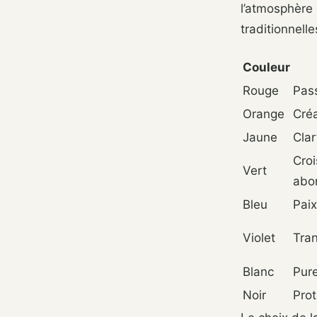
l’atmosphère 
traditionnell
Couleur
Rouge
Pass
Orange
Créa
Jaune
Cla
Croi
Vert
abo
Bleu
Paix
Violet
Tra
Blanc
Pure
Noir
Pro