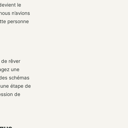
devient le
 nous n’avions
ette personne
é de rêver
tagez une
t des schémas
t une étape de
ession de