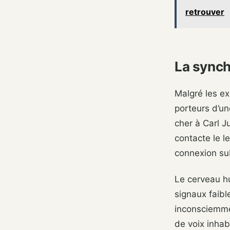
retrouver
La synchr
Malgré les ex
porteurs d’une
cher à Carl J
contacte le l
connexion sub
Le cerveau h
signaux faibl
inconsciemme
de voix inhab