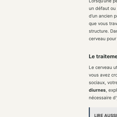
Lorsqu’une pe
un défaut ou 
d’un ancien p
que vous tra
structure. Da
cerveau pour 
Le traitem
Le cerveau uti
vous avez cr
sociaux, votr
diurnes
, exp
nécessaire d’
LIRE AUSSI