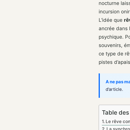
nocturne lai
incursion onir
L’idée que
rê
ancrée dans l
psychique. Po
souvenirs, ém
ce type de r
pistes d’apai
A ne pas m
d’article.
Table des
Le rêve co
La synchron