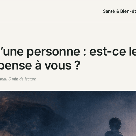
Santé & Bien-ê
’une personne : est-ce l
 pense à vous ?
reau
·
6 min de lecture