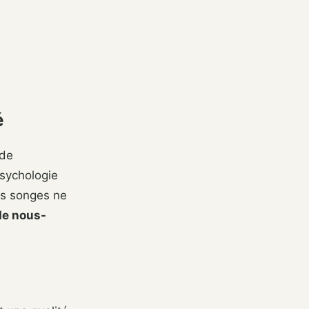
é
 de
psychologie
os songes ne
de nous-