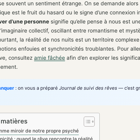
sse souvent un sentiment étrange. On se demande alors 
ique est le fruit du hasard ou le signe d’une connexion in
ver d’une personne
signifie qu’elle pense à nous est u
’imaginaire collectif, oscillant entre romantisme et myst
urtant, la réalité de nos nuits est un territoire complex
otions enfouies et synchronicités troublantes. Pour aller
êve, consultez
amie fâchée
afin d’en explorer les significa
sement.
anquer
: on vous a préparé
Journal de suivi des rêves
— c’est gr
 matières
mme miroir de notre propre psyché
icité : quand le rêve rencontre la réalité