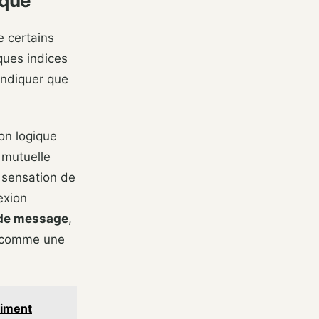
oque
e certains
ques indices
 indiquer que
on logique
 mutuelle
 sensation de
exion
 de message
,
u comme une
aiment