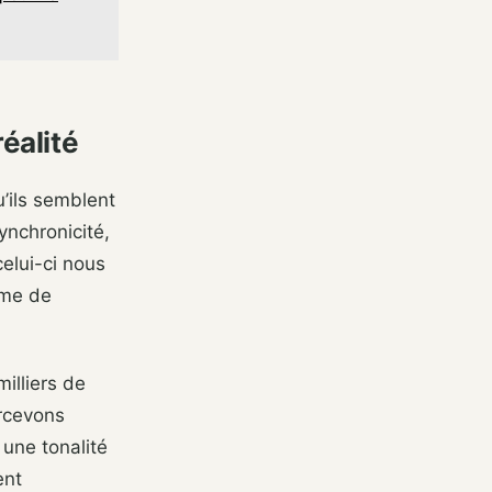
réalité
u’ils semblent
synchronicité,
celui-ci nous
rme de
illiers de
ercevons
une tonalité
ent