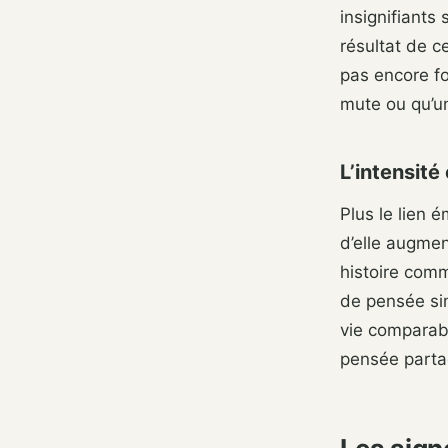
insignifiants
résultat de c
pas encore f
mute ou qu’un
L’intensit
Plus le lien 
d’elle augmen
histoire com
de pensée sim
vie comparab
pensée parta