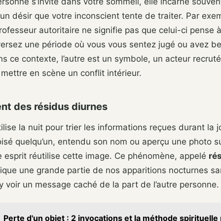
rsonne s’invite dans votre sommeil, elle incarne souvent
un désir que votre inconscient tente de traiter. Par exe
rofesseur autoritaire ne signifie pas que celui-ci pense 
versez une période où vous vous sentez jugé ou avez b
ns ce contexte, l’autre est un symbole, un acteur recruté
mettre en scène un conflit intérieur.
ent des résidus diurnes
lise la nuit pour trier les informations reçues durant la j
oisé quelqu’un, entendu son nom ou aperçu une photo su
e esprit réutilise cette image. Ce phénomène, appelé
ré
lique une grande partie de nos apparitions nocturnes sans
y voir un message caché de la part de l’autre personne.
Perte d'un objet : 2 invocations et la méthode spirituelle