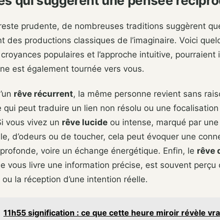
es qui suggèrent une pensée récipr
 reste prudente, de nombreuses traditions suggèrent qu
nt des productions classiques de l’imaginaire. Voici quel
s croyances populaires et l’approche intuitive, pourraient
nne est également tournée vers vous.
d’un
rêve récurrent
, la même personne revient sans rais
 qui peut traduire un lien non résolu ou une focalisation
Si vous vivez un
rêve lucide
ou intense, marqué par une
le, d’odeurs ou de toucher, cela peut évoquer une conn
profonde, voire un échange énergétique. Enfin, le
rêve
e vous livre une information précise, est souvent perç
e ou la réception d’une intention réelle.
11h55 signification : ce que cette heure miroir révèle vr