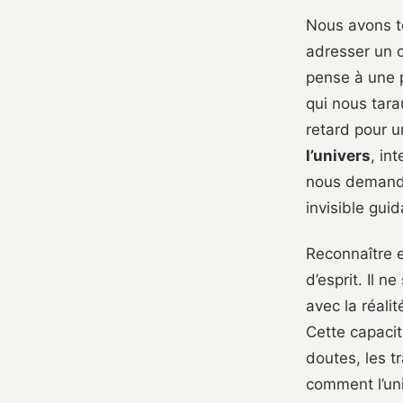
Nous avons t
adresser un c
pense à une p
qui nous tar
retard pour
l’univers
, in
nous demander
invisible gui
Reconnaître e
d’esprit. Il 
avec la réali
Cette capacit
doutes, les t
comment l’uni