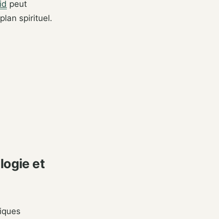
id
peut
plan spirituel.
logie et
giques