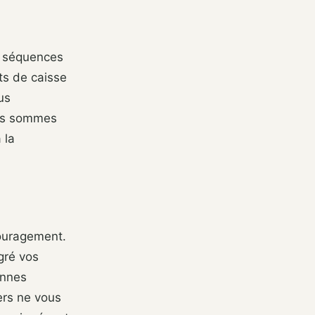
s séquences
ts de caisse
us
ous sommes
 la
couragement.
lgré vos
annes
vers ne vous