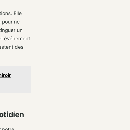
ions. Elle
s pour ne
tinguer un
tel événement
restent des
iroir
otidien
r notre