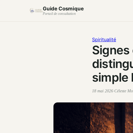
Guide Cosmique
Portail de consultation
Spiritualité
Signes 
disting
simple
18 mai 2026
·
Céleste Mo