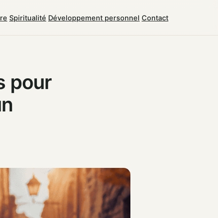
tre
Spiritualité
Développement personnel
Contact
s pour
un