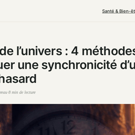
Santé & Bien-ê
de l’univers : 4 méthode
uer une synchronicité d’
 hasard
reau
·
8 min de lecture