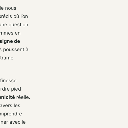
le nous
récis où l’on
 une question
sommes en
signe de
ous poussent à
 trame
finesse
erdre pied
nicité
réelle.
avers les
Comprendre
gner avec le