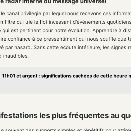
, le radar interne du message universel
t le canal privilégié par lequel nous recevons ces informat
 filtre qui trie le flot incessant d’événements quotidien
e qui est pertinent pour notre évolution. Apprendre à dis
faire confiance à ce pressentiment qui nous souffle que 
ivé par hasard. Sans cette écoute intérieure, les signes 
d inaudibles.
11h01 et argent : significations cachées de cette heure m
festations les plus fréquentes au qu
ise souvent des supports simples et répétitifs pour attire