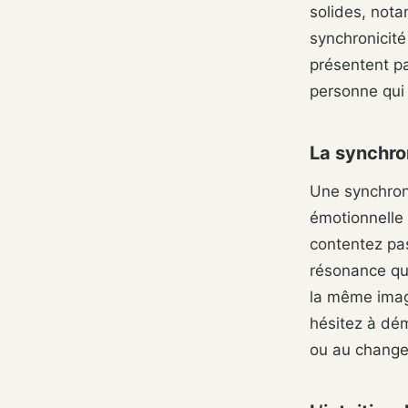
solides, nota
synchronicit
présentent pa
personne qui 
La synchron
Une synchroni
émotionnelle
contentez pas
résonance qui
la même imag
hésitez à dé
ou au change