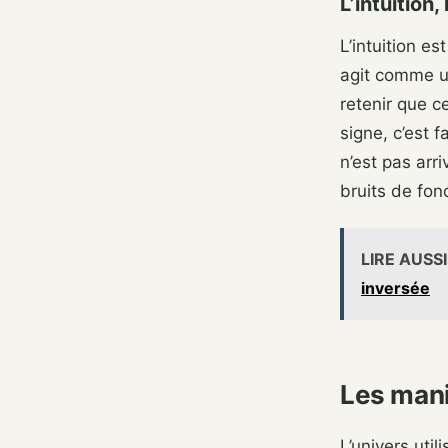
L’intuition
L’intuition es
agit comme un
retenir que c
signe, c’est 
n’est pas arr
bruits de fon
LIRE AUSSI
inversée
Les mani
L’univers util