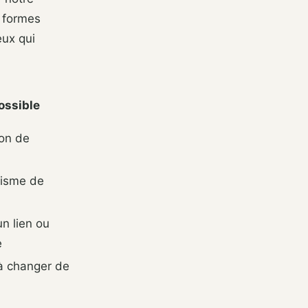
s formes
eux qui
ossible
ion de
lisme de
n lien ou
e
u à changer de