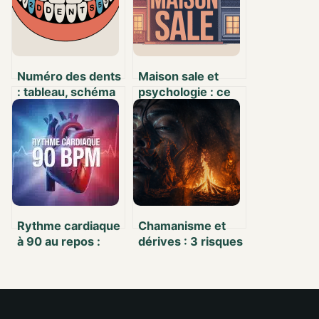
Numéro des dents
Maison sale et
: tableau, schéma
psychologie : ce
et explications
que votre intérieur
simples
révèle de vous
Rythme cardiaque
Chamanisme et
à 90 au repos :
dérives : 3 risques
quand ce chiffre
majeurs pour la
est-il une alerte
santé mentale et
médicale ?
comment s’en
protéger