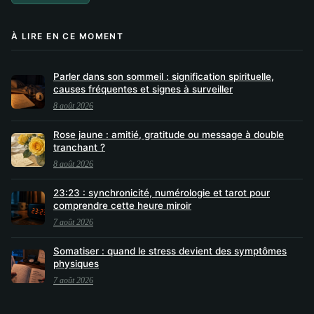
À LIRE EN CE MOMENT
Parler dans son sommeil : signification spirituelle,
causes fréquentes et signes à surveiller
8 août 2026
Rose jaune : amitié, gratitude ou message à double
tranchant ?
8 août 2026
23:23 : synchronicité, numérologie et tarot pour
comprendre cette heure miroir
7 août 2026
Somatiser : quand le stress devient des symptômes
physiques
7 août 2026