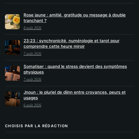
Rose jaune : amitié, gratitude ou message à double
tranchant ?
8 août 2026
23:23 : synchronicité, numérologie et tarot pour
comprendre cette heure miroir
7 août 2026
Somatiser : quand le stress devient des symptômes
physiques
7 août 2026
Jnoun : le pluriel de djinn entre croyances, peurs et
usages
6 août 2026
CHOISIS PAR LA RÉDACTION