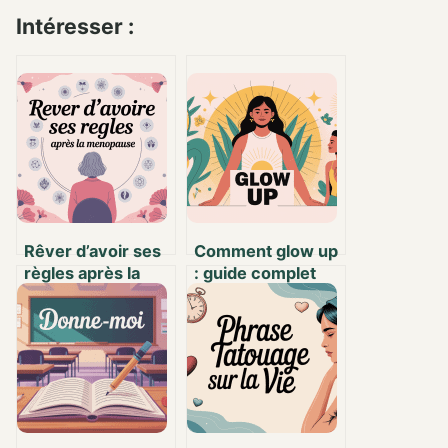
Intéresser :
Rêver d’avoir ses
Comment glow up
règles après la
: guide complet
ménopause : sens,
pour transformer
explications et
votre vie en
pistes à explorer
douceur