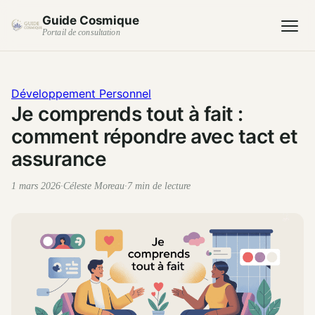
Guide Cosmique
Portail de consultation
Développement Personnel
Je comprends tout à fait :
comment répondre avec tact et
assurance
1 mars 2026
·
Céleste Moreau
·
7 min de lecture