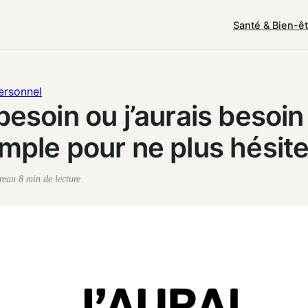
Santé & Bien-ê
ersonnel
besoin ou j’aurais besoin 
imple pour ne plus hésite
reau
·
8 min de lecture