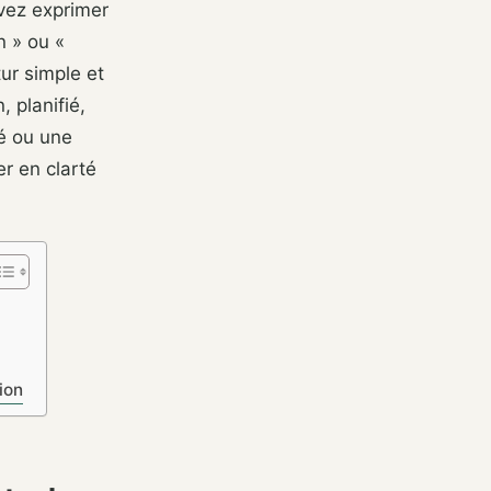
vez exprimer
n » ou «
tur simple et
, planifié,
té ou une
r en clarté
ion