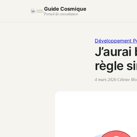
Guide Cosmique
Portail de consultation
Développement P
J’aurai 
règle s
4 mars 2026
·
Céleste Mo