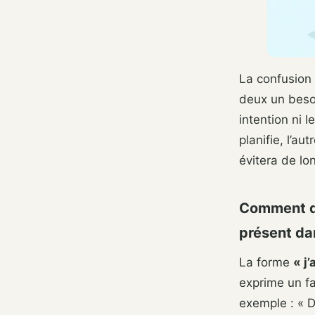
La confusion 
deux un besoi
intention ni 
planifie, l’a
évitera de lo
Comment di
présent da
La forme
« j
exprime un f
exemple : « D