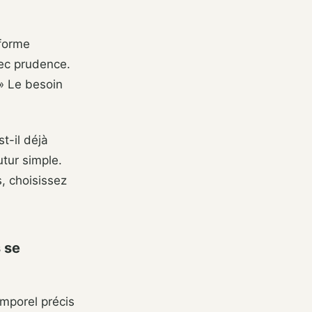
 forme
ec prudence.
 » Le besoin
t-il déjà
utur simple.
, choisissez
s se
emporel précis