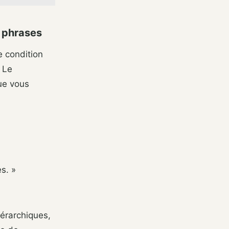
s phrases
e condition
 Le
que vous
s. »
érarchiques,