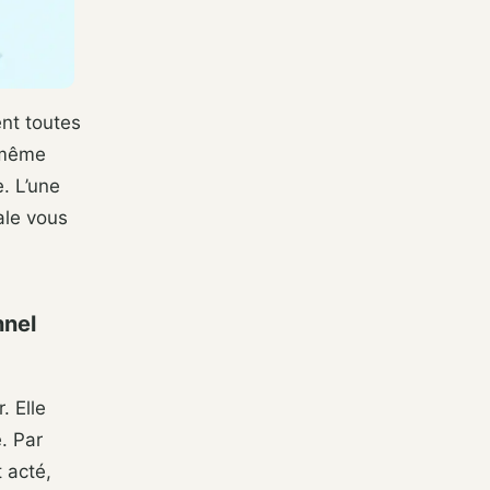
ent toutes
a même
e. L’une
ale vous
nnel
. Elle
. Par
 acté,