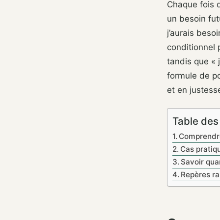
Chaque fois 
un besoin futu
j’aurais beso
conditionnel p
tandis que « 
formule de po
et en justess
Table des
Comprendre 
Cas pratique
Savoir qua
Repères ra