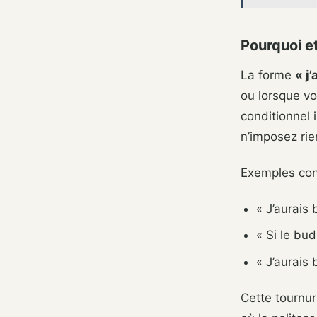
Pourquoi et
La forme
« j
ou lorsque v
conditionnel 
n’imposez rie
Exemples con
« J’aurais
« Si le bu
« J’aurais
Cette tournur