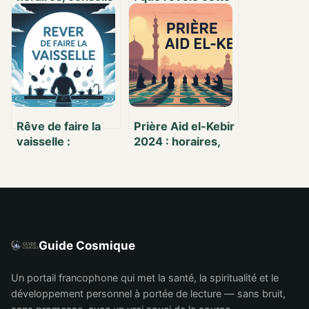
et spécificités
heure-miroir sur
locales
votre vie ?
Rêve de faire la
Prière Aid el-Kebir
vaisselle :
2024 : horaires,
significations,
conseils et sens
messages et
de la célébration
interprétations
Guide Cosmique
Un portail francophone qui met la santé, la spiritualité et le
développement personnel à portée de lecture — sans bruit,