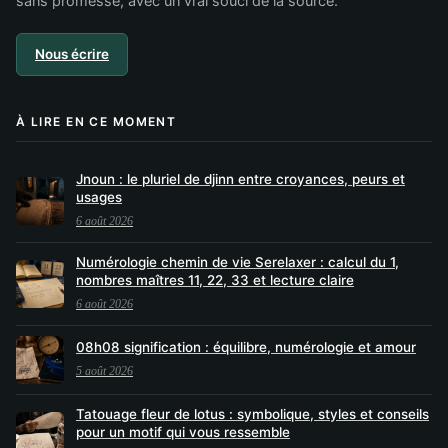
sans promesse, avec un vrai souci de la source.
Nous écrire
À LIRE EN CE MOMENT
Jnoun : le pluriel de djinn entre croyances, peurs et
usages
6 août 2026
Numérologie chemin de vie Serelaxer : calcul du 1,
nombres maîtres 11, 22, 33 et lecture claire
6 août 2026
08h08 signification : équilibre, numérologie et amour
5 août 2026
Tatouage fleur de lotus : symbolique, styles et conseils
pour un motif qui vous ressemble