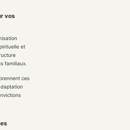
ur vos
nisation
irituelle et
ructure
ns familiaux.
mprennent ces
adaptation
onvictions
ses