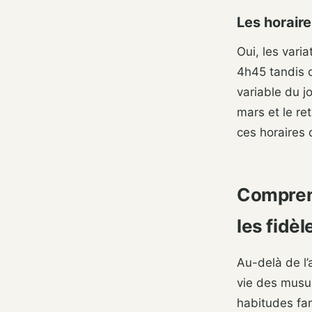
Les horaire
Oui, les vari
4h45 tandis q
variable du j
mars et le re
ces horaires 
Comprend
les fidèl
Au-delà de l’
vie des musul
habitudes fam