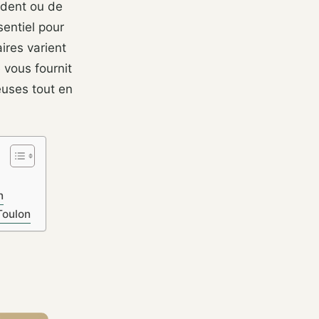
ident ou de
sentiel pour
ires varient
 vous fournit
euses tout en
n
Toulon