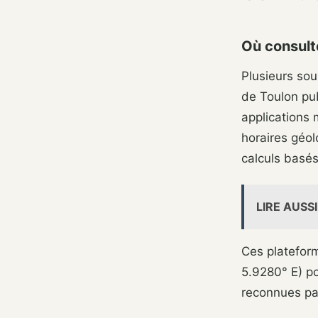
Où consulte
Plusieurs sou
de Toulon pub
applications
horaires géol
calculs basé
LIRE AUSSI
Ces platefor
5.9280° E) po
reconnues par