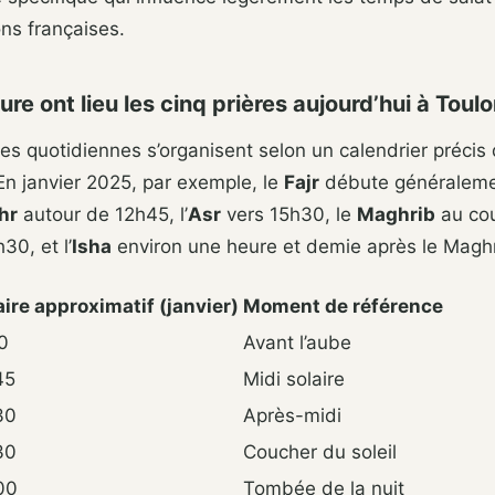
ons françaises.
ure ont lieu les cinq prières aujourd’hui à Toulo
res quotidiennes s’organisent selon un calendrier précis 
En janvier 2025, par exemple, le
Fajr
débute généraleme
hr
autour de 12h45, l’
Asr
vers 15h30, le
Maghrib
au co
h30, et l’
Isha
environ une heure et demie après le Maghr
ire approximatif (janvier)
Moment de référence
0
Avant l’aube
45
Midi solaire
30
Après-midi
30
Coucher du soleil
00
Tombée de la nuit