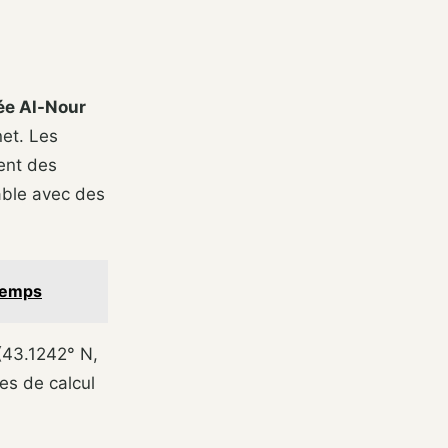
e Al-Nour
net. Les
ent des
iable avec des
gtemps
(43.1242° N,
es de calcul