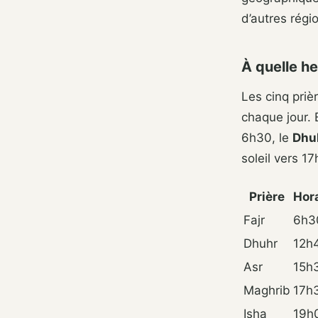
d’autres régi
À quelle he
Les cinq priè
chaque jour. 
6h30, le
Dhu
soleil vers 17
Prière
Hora
Fajr
6h3
Dhuhr
12h
Asr
15h
Maghrib
17h
Isha
19h