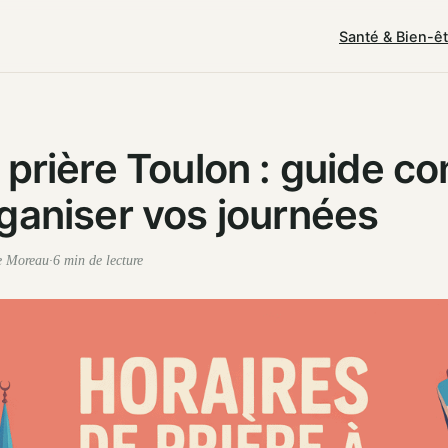
Santé & Bien-ê
 prière Toulon : guide c
ganiser vos journées
e Moreau
·
6 min de lecture