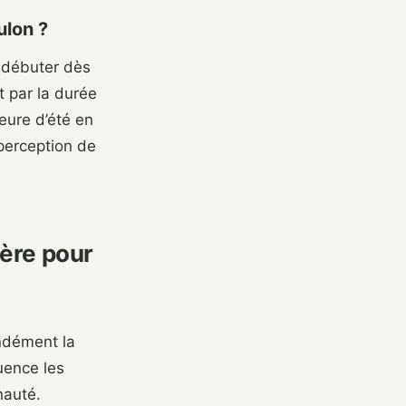
ulon ?
t débuter dès
t par la durée
heure d’été en
 perception de
ère pour
ondément la
uence les
nauté.