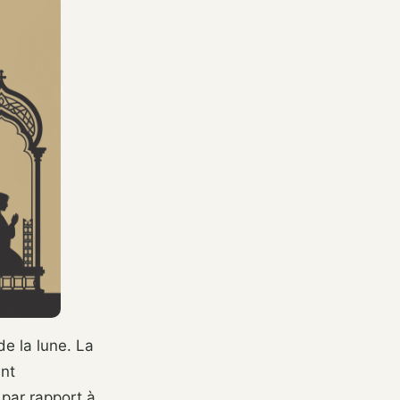
de la lune. La
ent
 par rapport à