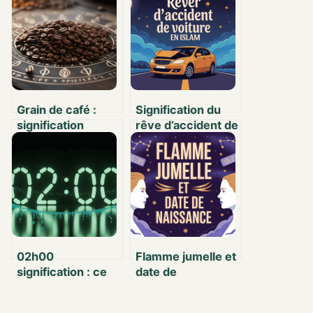
Grain de café :
Signification du
signification
rêve d’accident de
spirituelle et
voiture en islam :
symbolique à
ce que vous devez
travers le monde
savoir
02h00
Flamme jumelle et
signification : ce
date de
que cache cette
naissance :
heure miroir et
comment tout