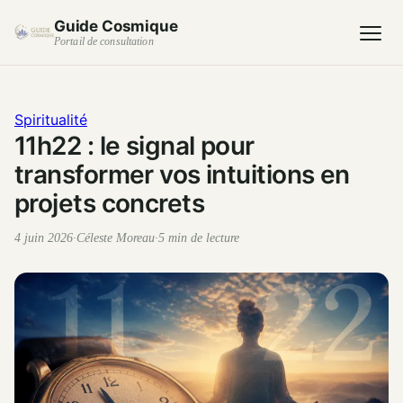
Guide Cosmique
Portail de consultation
Spiritualité
11h22 : le signal pour
transformer vos intuitions en
projets concrets
4 juin 2026
·
Céleste Moreau
·
5 min de lecture