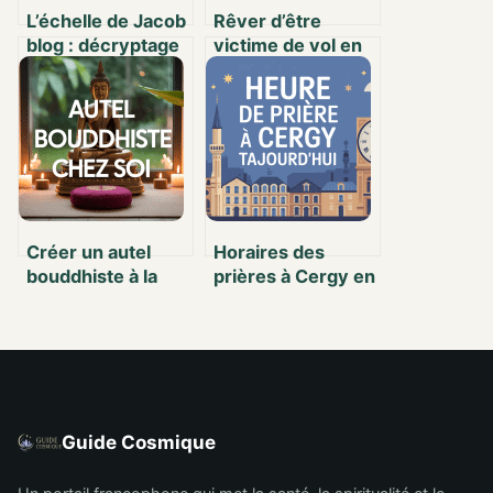
L’échelle de Jacob
Rêver d’être
blog : décryptage
victime de vol en
d’un phénomène
islam : sens,
entre spiritualité,
interprétations et
culture et société
conseils
Créer un autel
Horaires des
bouddhiste à la
prières à Cergy en
maison : guide
temps réel –
pratique et
Informations
inspirations
pratiques et
conseils
Guide Cosmique