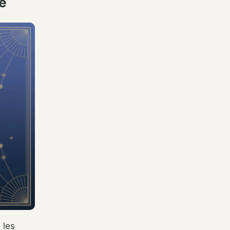
ie
 les