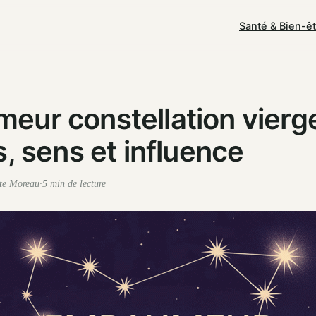
Santé & Bien-ê
ur constellation vierge
s, sens et influence
ste Moreau
·
5 min de lecture