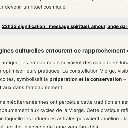
r devenir un rituel cosmique.
22h33 signification : message spirituel, amour, ange ga
gines culturelles entourent ce rapprochement o
 antique, les embaumeurs suivaient des calendriers luna
r optimiser leurs pratiques. La constellation Vierge, visi
coltes, symbolisait la
préparation et la conservation
– 
traux dans l’embaumement.
ions méditerranéennes ont perpétué cette tradition en as
baumement aux cycles de la Vierge. Cette pratique refl
n laquelle les influences astrales pouvaient améliorer la
t faciliter le voyage de l’âme vers l’au-delà.