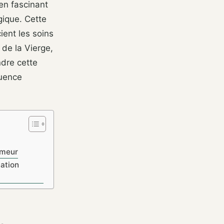
ien fascinant
gique. Cette
ient les soins
 de la Vierge,
dre cette
luence
umeur
ation