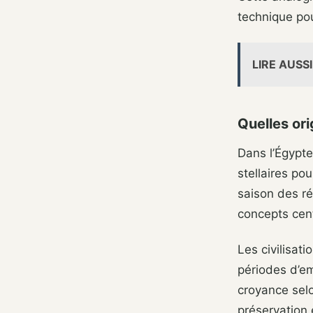
technique pou
LIRE AUSSI
Quelles ori
Dans l’Égypte
stellaires pou
saison des ré
concepts cen
Les civilisat
périodes d’em
croyance selo
préservation e