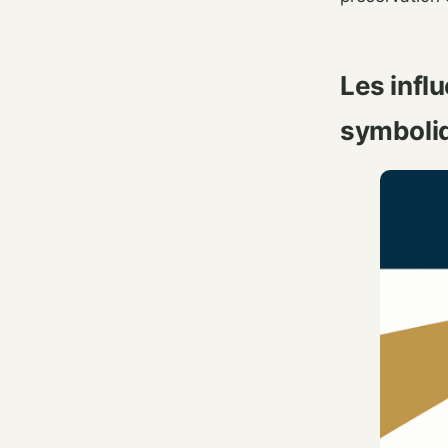
Les infl
symboli