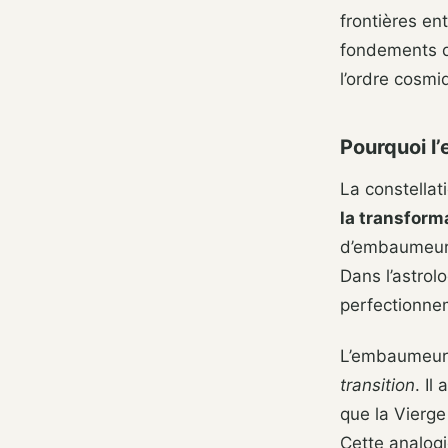
frontières ent
fondements d
l’ordre cosmi
Pourquoi l’
La constellat
la transform
d’embaumeur, 
Dans l’astrol
perfectionnem
L’embaumeur, 
transition
. Il
que la Vierge
Cette analog