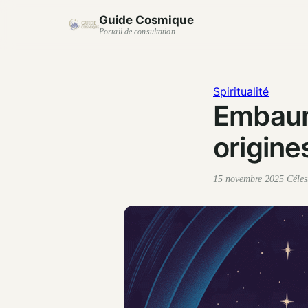
Guide Cosmique
Portail de consultation
Spiritualité
Embaume
origine
15 novembre 2025
·
Céle