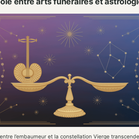
le entre arts funéraires et astrolog
entre l’embaumeur et la constellation Vierge transcende