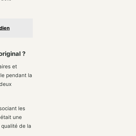
rdien
riginal ?
ires et
ble pendant la
deux
sociant les
était une
 qualité de la