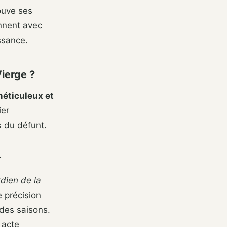
rouve ses
nnent avec
ssance.
Vierge ?
méticuleux et
ier
s du défunt.
.
dien de la
 précision
 des saisons.
 acte