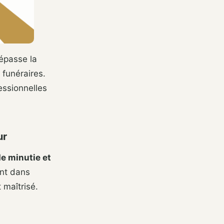
épasse la
 funéraires.
essionnelles
ur
e minutie et
ent dans
 maîtrisé.