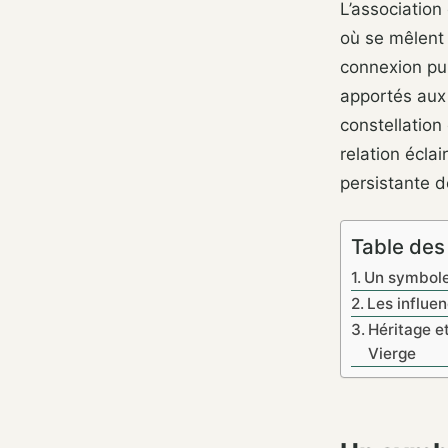
L’association
où se mêlent 
connexion pui
apportés aux 
constellatio
relation éclai
persistante d
Table des
Un symbole 
Les influe
Héritage e
Vierge