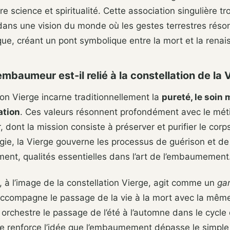
re science et spiritualité. Cette association singulière t
ans une vision du monde où les gestes terrestres réso
que, créant un pont symbolique entre la mort et la renai
embaumeur est-il relié à la constellation de la 
ion Vierge incarne traditionnellement la
pureté, le soin 
ation
. Ces valeurs résonnent profondément avec le mét
dont la mission consiste à préserver et purifier le corp
ogie, la Vierge gouverne les processus de guérison et de
ent, qualités essentielles dans l’art de l’embaumement
à l’image de la constellation Vierge, agit comme un
gar
 accompagne le passage de la vie à la mort avec la même
 orchestre le passage de l’été à l’automne dans le cycle
ie renforce l’idée que l’embaumement dépasse le simple