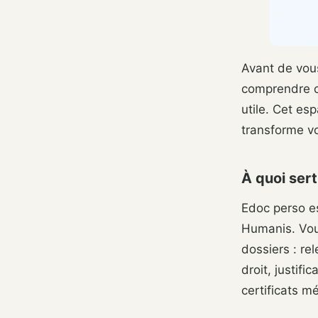
Avant de vous
comprendre ce
utile. Cet es
transforme vo
À quoi sert
Edoc perso e
Humanis. Vous
dossiers : re
droit, justif
certificats 