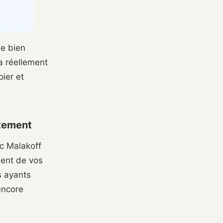
de bien
ra réellement
ier et
ètement
c Malakoff
ment de vos
os ayants
 encore