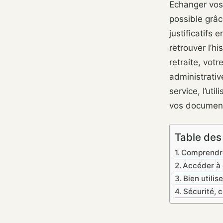
Echanger vos
possible grâ
justificatifs 
retrouver l’h
retraite, vot
administrati
service, l’uti
vos document
Table des
Comprendre
Accéder à 
Bien utili
Sécurité, 