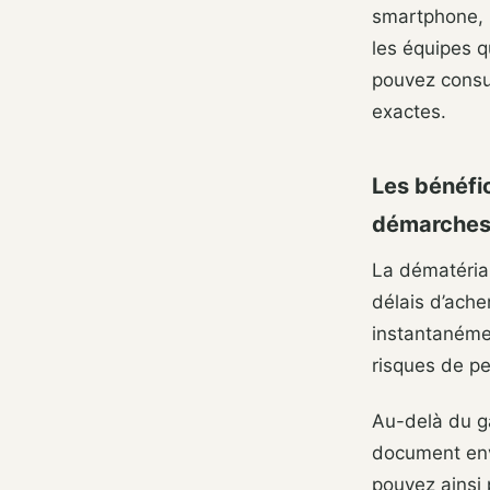
smartphone, p
les équipes q
pouvez consul
exactes.
Les bénéfi
démarche
La dématérial
délais d’ache
instantanémen
risques de pe
Au-delà du ga
document env
pouvez ainsi 