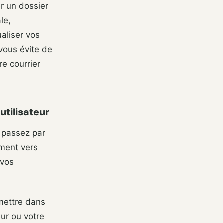
r un dossier
le,
aliser vos
 vous évite de
re courrier
tilisateur
 passez par
ement vers
 vos
mettre dans
eur ou votre