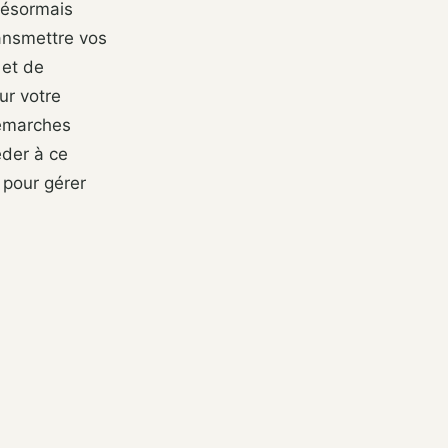
désormais
ansmettre vos
 et de
ur votre
démarches
éder à ce
s pour gérer