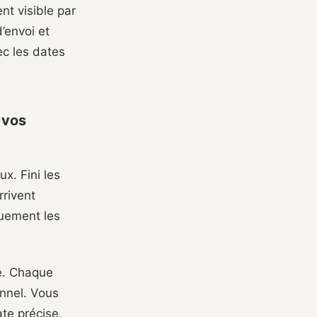
t visible par
’envoi et
ec les dates
 vos
x. Fini les
rrivent
quement les
te. Chaque
nnel. Vous
te précise,