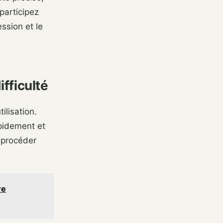
participez
ssion et le
fficulté
ilisation.
pidement et
 procéder
re