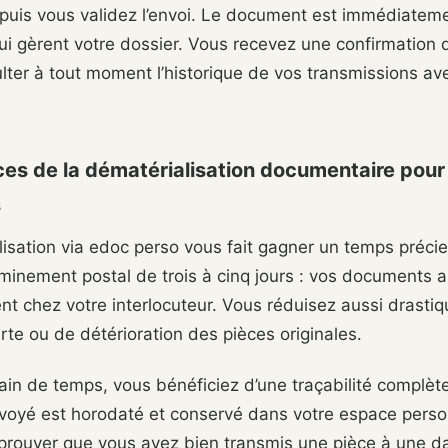
uis vous validez l’envoi. Le document est immédiatemen
ui gèrent votre dossier. Vous recevez une confirmation d
ter à tout moment l’historique de vos transmissions av
ces de la dématérialisation documentaire pour
s
isation via edoc perso vous fait gagner un temps précieu
minement postal de trois à cinq jours : vos documents a
t chez votre interlocuteur. Vous réduisez aussi drasti
rte ou de détérioration des pièces originales.
in de temps, vous bénéficiez d’une traçabilité complè
oyé est horodaté et conservé dans votre espace perso
prouver que vous avez bien transmis une pièce à une da