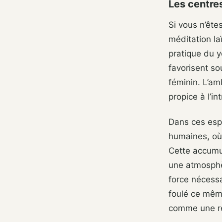
Les centres
Si vous n’êtes
méditation laï
pratique du y
favorisent so
féminin. L’am
propice à l’in
Dans ces espa
humaines, où 
Cette accumul
une atmosphèr
force nécessa
foulé ce même
comme une res