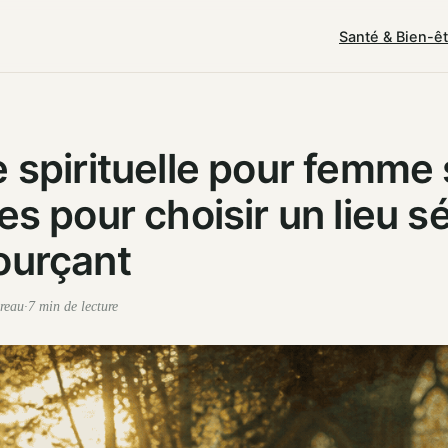
Santé & Bien-ê
e spirituelle pour femme 
res pour choisir un lieu s
ourçant
reau
·
7 min de lecture