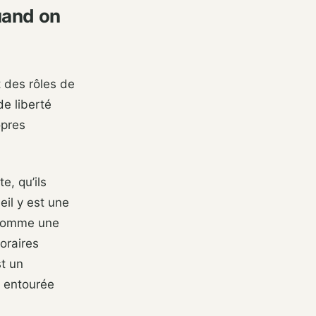
quand on
t des rôles de
e liberté
opres
e, qu’ils
eil y est une
 comme une
oraires
st un
r entourée