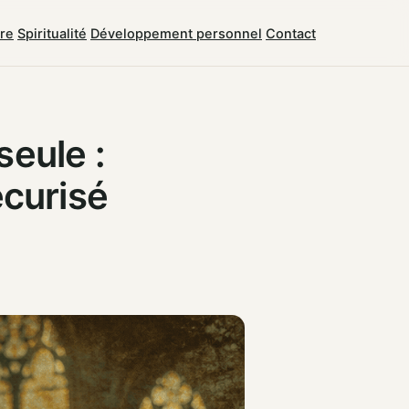
tre
Spiritualité
Développement personnel
Contact
seule :
écurisé