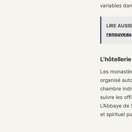
variables da
LIRE AUSSI
renouveau
L’hôtelleri
Les monastère
organisé aut
chambre indiv
suivre les of
L’Abbaye de 
et spirituel p