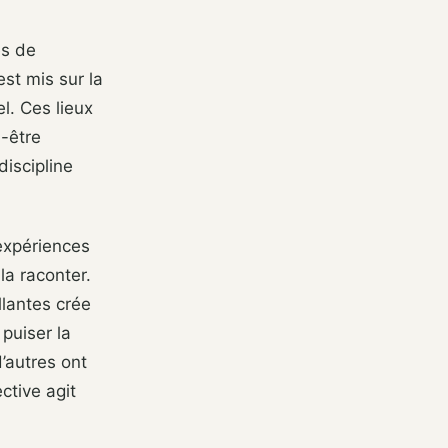
es de
est mis sur la
l. Ces lieux
n-être
discipline
’expériences
a raconter.
lantes crée
puiser la
’autres ont
ctive agit