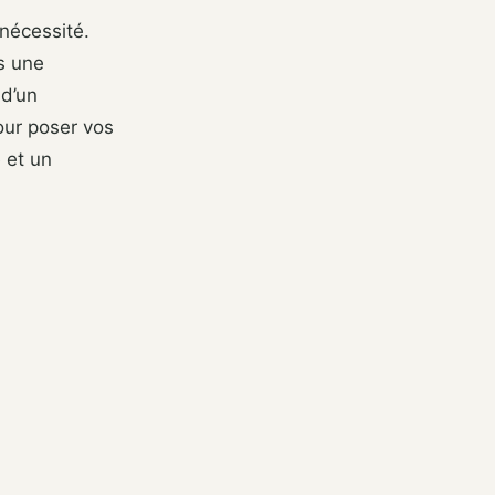
nécessité.
s une
 d’un
our poser vos
e et un