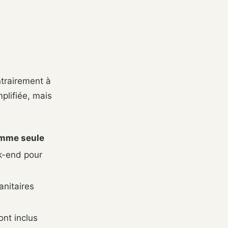
ntrairement à
mplifiée, mais
emme seule
-end pour
anitaires
ont inclus