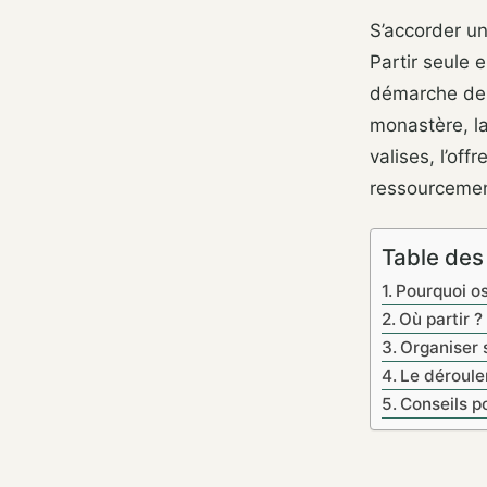
S’accorder un
Partir seule 
démarche de 
monastère, l
valises, l’off
ressourcemen
Table des
Pourquoi os
Où partir ?
Organiser s
Le déroule
Conseils po