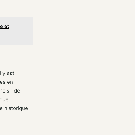
e et
 y est
ues en
hoisir de
èque.
e historique