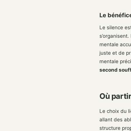
Le bénéfice
Le silence est
s’organisent.
mentale accum
juste et de pr
mentale préc
second souff
Où partir
Le choix du l
allant des ab
structure pro