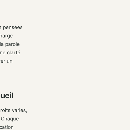
les pensées
charge
la parole
une clarté
ver un
ueil
oits variés,
. Chaque
cation