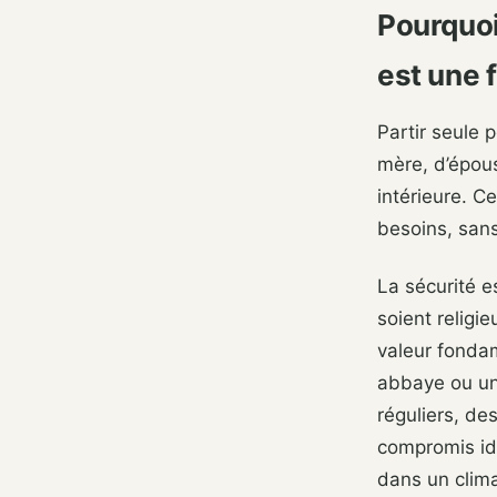
Pourquoi 
est une
Partir seule 
mère, d’épous
intérieure. C
besoins, sans
La sécurité e
soient religi
valeur fonda
abbaye ou un 
réguliers, de
compromis idé
dans un clim