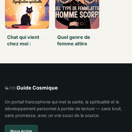
pistes à explorer
populaire
Chat qui vient
Quel genre de
chez moi :
femme attire
signification
vraiment l’homme
spirituelle et
Scorpion
messages cachés
Guide Cosmique
Un portail francophone qui met la santé, la spiritualité et le
développement personnel à portée de lecture — sans bruit,
sans promesse, avec un vrai souci de la source.
Nous écrire