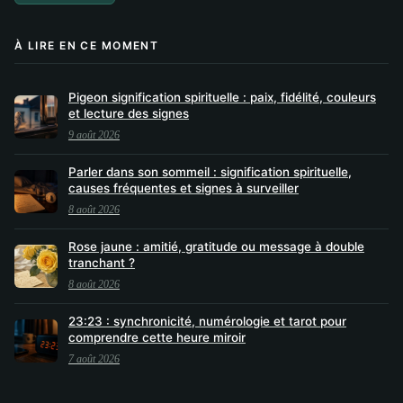
À LIRE EN CE MOMENT
Pigeon signification spirituelle : paix, fidélité, couleurs
et lecture des signes
9 août 2026
Parler dans son sommeil : signification spirituelle,
causes fréquentes et signes à surveiller
8 août 2026
Rose jaune : amitié, gratitude ou message à double
tranchant ?
8 août 2026
23:23 : synchronicité, numérologie et tarot pour
comprendre cette heure miroir
7 août 2026