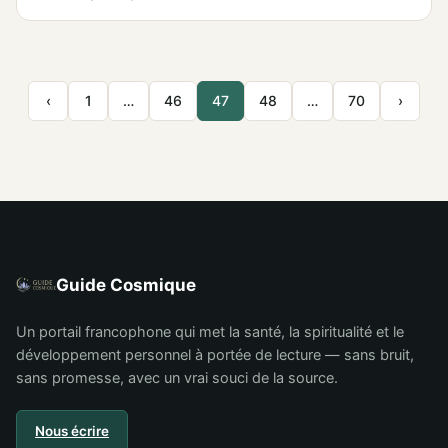
‹
1
…
46
47
48
…
70
›
Guide Cosmique
Un portail francophone qui met la santé, la spiritualité et le
développement personnel à portée de lecture — sans bruit,
sans promesse, avec un vrai souci de la source.
Nous écrire