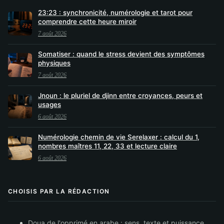
23:23 : synchronicité, numérologie et tarot pour
comprendre cette heure miroir
7 août 2026
Somatiser : quand le stress devient des symptômes
physiques
7 août 2026
Jnoun : le pluriel de djinn entre croyances, peurs et
usages
6 août 2026
Numérologie chemin de vie Serelaxer : calcul du 1,
nombres maîtres 11, 22, 33 et lecture claire
6 août 2026
CHOISIS PAR LA RÉDACTION
Doua de l'opprimé en arabe : sens, texte et puissance