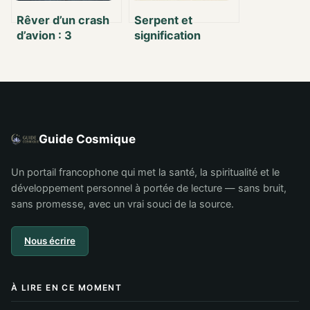
Rêver d’un crash
Serpent et
d’avion : 3
signification
interprétations
spirituelle : entre
majeures pour
mue libératrice et
comprendre vos
éveil de la
angoisses
Kundalini
Guide Cosmique
Un portail francophone qui met la santé, la spiritualité et le
développement personnel à portée de lecture — sans bruit,
sans promesse, avec un vrai souci de la source.
Nous écrire
À LIRE EN CE MOMENT