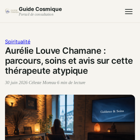
Guide Cosmique
Portail de consultation
Spiritualité
Aurélie Louve Chamane :
parcours, soins et avis sur cette
thérapeute atypique
30 juin 2026
·
Céleste Moreau
·
6 min de lecture