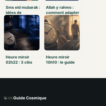
Sms eid mubarak :
Allah y rahmo :
idées de
comment adapter
messages
vos condoléances
sincères et
selon le genre et le
originaux à
nombre
envoyer
Heure miroir
Heure miroir
02h22 : 3 clés
10h10 : le guide
pour décoder ce
pour décoder
message de
votre vie
synchronicité
amoureuse
Guide Cosmique