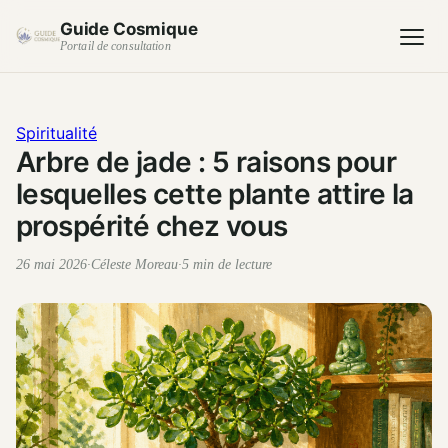
Guide Cosmique
Portail de consultation
Spiritualité
Arbre de jade : 5 raisons pour
lesquelles cette plante attire la
prospérité chez vous
26 mai 2026
·
Céleste Moreau
·
5 min de lecture