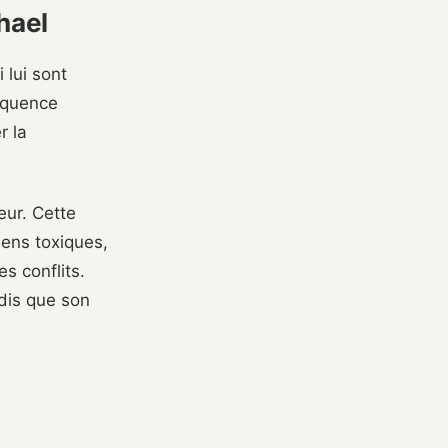
hael
 lui sont
réquence
r la
eur. Cette
iens toxiques,
es conflits.
ndis que son