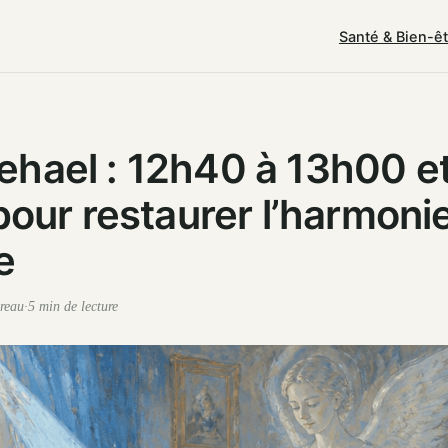
Santé & Bien-ê
hael : 12h40 à 13h00 e
 pour restaurer l’harmoni
e
reau
·
5 min de lecture