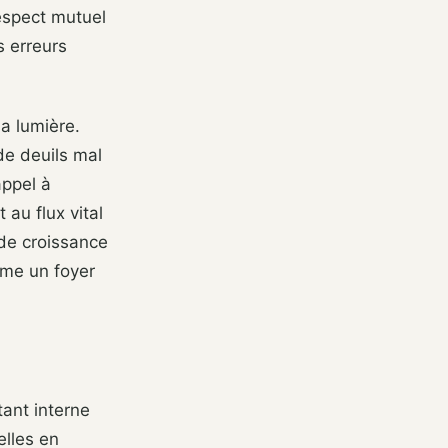
respect mutuel
s erreurs
sa lumière.
de deuils mal
appel à
 au flux vital
 de croissance
rme un foyer
tant interne
elles en