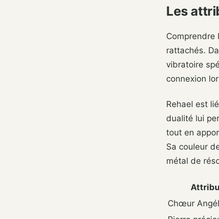
Les attr
Comprendre l’
rattachés. Da
vibratoire sp
connexion lor
Rehael est li
dualité lui p
tout en appor
Sa couleur de
métal de rés
Attrib
Chœur Angél