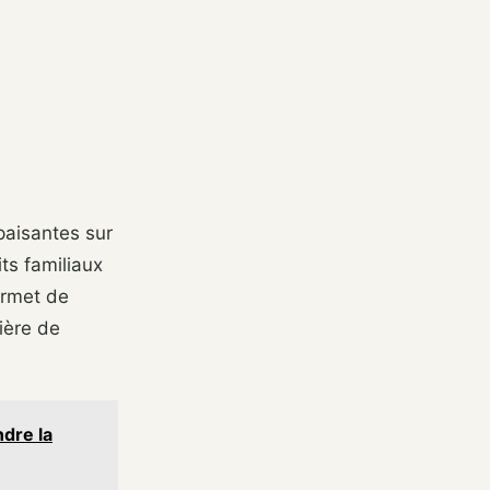
paisantes sur
its familiaux
ermet de
ière de
dre la