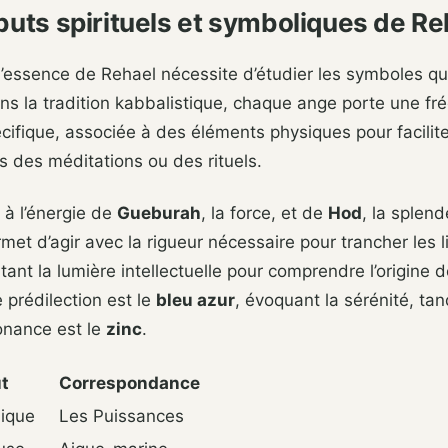
ibuts spirituels et symboliques de Re
essence de Rehael nécessite d’étudier les symboles qui
ns la tradition kabbalistique, chaque ange porte une f
écifique, associée à des éléments physiques pour facilite
s des méditations ou des rituels.
é à l’énergie de
Gueburah
, la force, et de
Hod
, la splend
ermet d’agir avec la rigueur nécessaire pour trancher les l
tant la lumière intellectuelle pour comprendre l’origine d
 prédilection est le
bleu azur
, évoquant la sérénité, ta
onance est le
zinc
.
ut
Correspondance
ique
Les Puissances