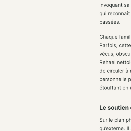
invoquant sa 
qui reconnaît
passées.
Chaque famill
Parfois, cett
vécus, obscur
Rehael nettoie
de circuler à
personnelle p
étouffant en 
Le soutien
Sur le plan p
qu’externe. I