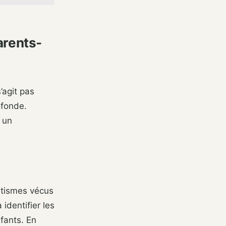
arents-
’agit pas
ofonde.
u un
atismes vécus
identifier les
fants. En