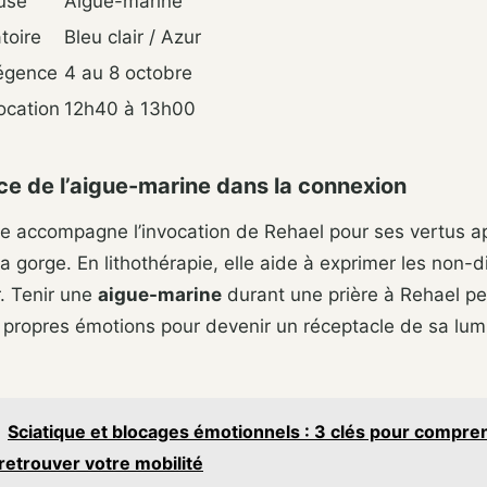
euse
Aigue-marine
toire
Bleu clair / Azur
régence
4 au 8 octobre
ocation
12h40 à 13h00
ce de l’aigue-marine dans la connexion
ne accompagne l’invocation de Rehael pour ses vertus a
la gorge. En lithothérapie, elle aide à exprimer les non-d
. Tenir une
aigue-marine
durant une prière à Rehael p
s propres émotions pour devenir un réceptacle de sa lum
Sciatique et blocages émotionnels : 3 clés pour compren
retrouver votre mobilité