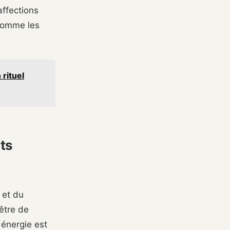
affections
 comme les
 rituel
ts
 et du
être de
 énergie est