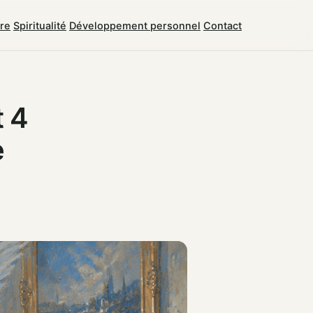
tre
Spiritualité
Développement personnel
Contact
t 4
e