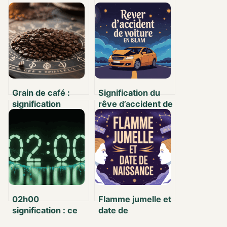
Grain de café :
Signification du
signification
rêve d’accident de
spirituelle et
voiture en islam :
symbolique à
ce que vous devez
travers le monde
savoir
02h00
Flamme jumelle et
signification : ce
date de
que cache cette
naissance :