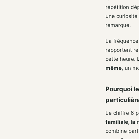
répétition dé
une curiosité
remarque.
La fréquence
rapportent re
cette heure.
même
, un mo
Pourquoi le
particuliè
Le chiffre 6 
familiale, la
combine parf