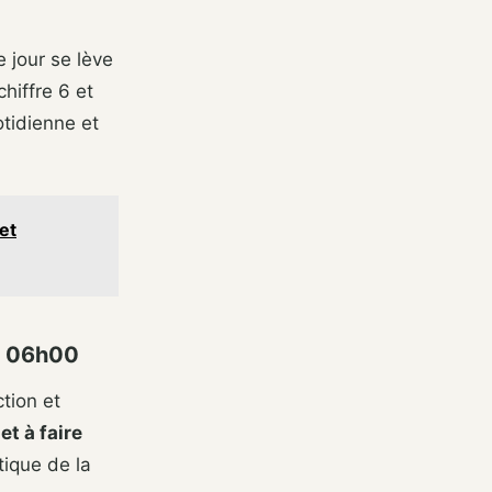
 jour se lève
hiffre 6 et
otidienne et
et
ir 06h00
tion et
et à faire
tique de la