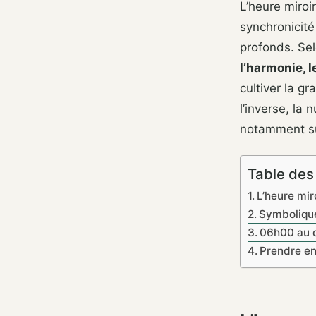
L’heure miroi
synchronicité
profonds. Sel
l’harmonie, l
cultiver la g
l’inverse, la
notamment sur
Table des
L’heure mir
Symbolique
06h00 au q
Prendre en