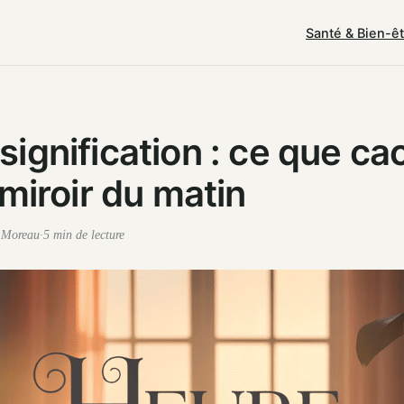
Santé & Bien-ê
ignification : ce que ca
 miroir du matin
e Moreau
·
5 min de lecture