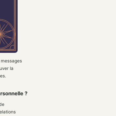
de messages
uver la
ces.
rsonnelle ?
 de
elations