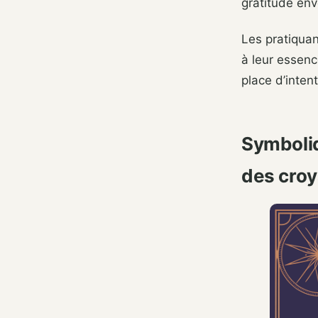
gratitude env
Les pratiqua
à leur essenc
place d’intent
Symboliq
des cro