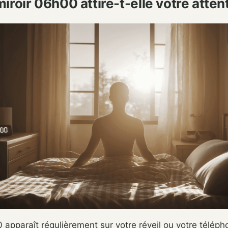
iroir 06h00 attire-t-elle votre atten
pparaît régulièrement sur votre réveil ou votre téléph