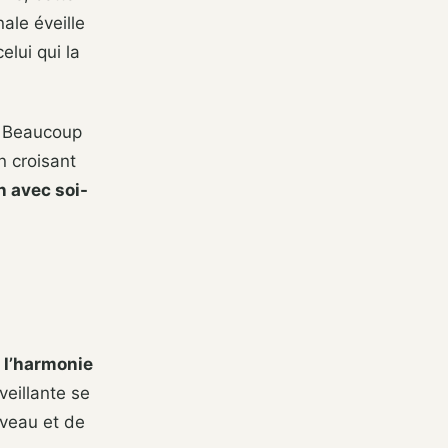
ale éveille
elui qui la
. Beaucoup
n croisant
n avec soi-
e
l’harmonie
veillante se
veau et de