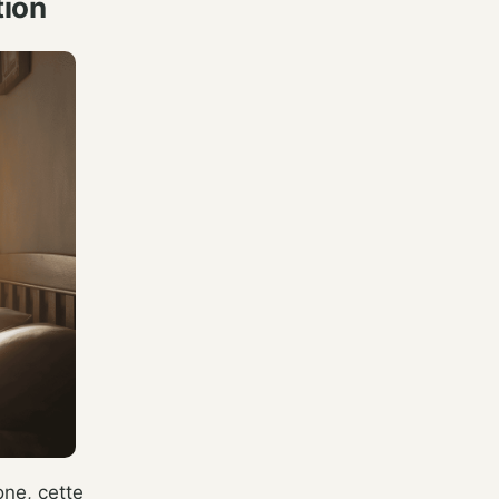
tion
one, cette