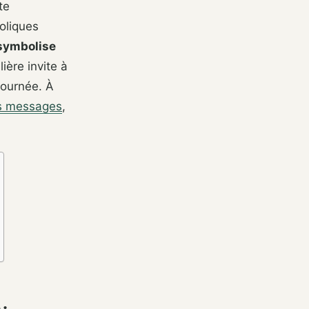
te
oliques
symbolise
lière invite à
 journée. À
s messages
,